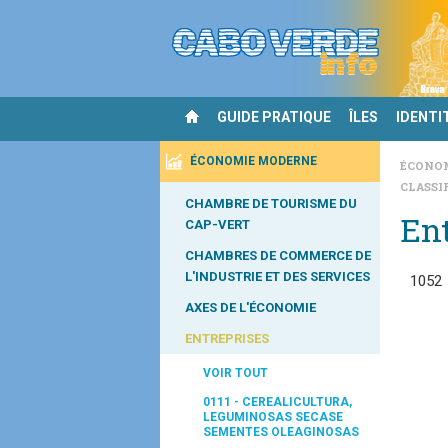
GUIDE PRATIQUE
ÎLES
IDENTI
ÉCONOMIE MODERNE
ÉCONO
CLASSI
CHAMBRE DE TOURISME DU
Ent
CAP-VERT
CHAMBRES DE COMMERCE DE
L'INDUSTRIE ET DES SERVICES
1052
AXES DE L'ÉCONOMIE
ENTREPRISES
VOIR TOUT
0111 - CEREALICULTURA,
LEGUMINOSAS SECASE
SEMENTES OLEAGINOSAS