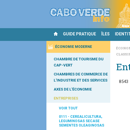
GUIDE PRATIQUE
ÎLES
IDENTI
ÉCONOMIE MODERNE
ÉCONO
CLASSI
CHAMBRE DE TOURISME DU
Ent
CAP-VERT
CHAMBRES DE COMMERCE DE
L'INDUSTRIE ET DES SERVICES
8543
AXES DE L'ÉCONOMIE
ENTREPRISES
VOIR TOUT
0111 - CEREALICULTURA,
LEGUMINOSAS SECASE
SEMENTES OLEAGINOSAS