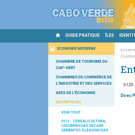
GUIDE PRATIQUE
ÎLES
IDENTI
ÉCONOMIE MODERNE
ÉCONO
CLASSI
CHAMBRE DE TOURISME DU
Ent
CAP-VERT
CHAMBRES DE COMMERCE DE
L'INDUSTRIE ET DES SERVICES
6120
AXES DE L'ÉCONOMIE
Direc P
ENTREPRISES
VOIR TOUT
0111 - CEREALICULTURA,
LEGUMINOSAS SECASE
SEMENTES OLEAGINOSAS