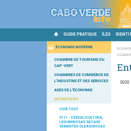
GUIDE PRATIQUE
ÎLES
IDENTI
ÉCONOMIE MODERNE
ÉCONO
CLASSI
CHAMBRE DE TOURISME DU
Ent
CAP-VERT
CHAMBRES DE COMMERCE DE
L'INDUSTRIE ET DES SERVICES
5020
AXES DE L'ÉCONOMIE
ENTREPRISES
VOIR TOUT
0111 - CEREALICULTURA,
LEGUMINOSAS SECASE
SEMENTES OLEAGINOSAS