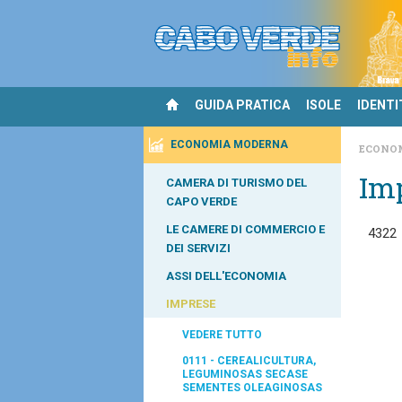
GUIDA PRATICA
ISOLE
IDENTI
ECONOMIA MODERNA
ECONO
Im
CAMERA DI TURISMO DEL
CAPO VERDE
LE CAMERE DI COMMERCIO E
4322
DEI SERVIZI
ASSI DELL'ECONOMIA
IMPRESE
VEDERE TUTTO
0111 - CEREALICULTURA,
LEGUMINOSAS SECASE
SEMENTES OLEAGINOSAS