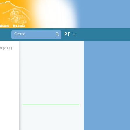
PT
 (CAE)