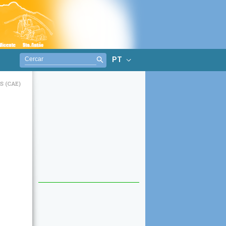
PT
 (CAE)