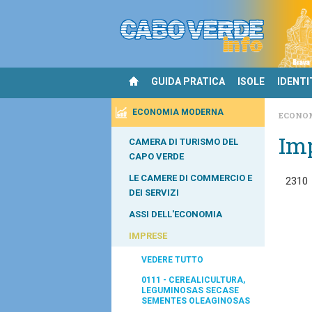
GUIDA PRATICA
ISOLE
IDENTI
ECONOMIA MODERNA
ECONO
Im
CAMERA DI TURISMO DEL
CAPO VERDE
LE CAMERE DI COMMERCIO E
2310
DEI SERVIZI
ASSI DELL'ECONOMIA
IMPRESE
VEDERE TUTTO
0111 - CEREALICULTURA,
LEGUMINOSAS SECASE
SEMENTES OLEAGINOSAS