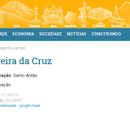
DADE
ECONOMIA
SOCIEDADE
NOTÍCIAS
CONSTRUINDO
SANTO ANTÃO
eira da Cruz
zação:
Santo Antão
oação
:
17.106715
de:
-25.243997
m
wikimapia
/
google maps