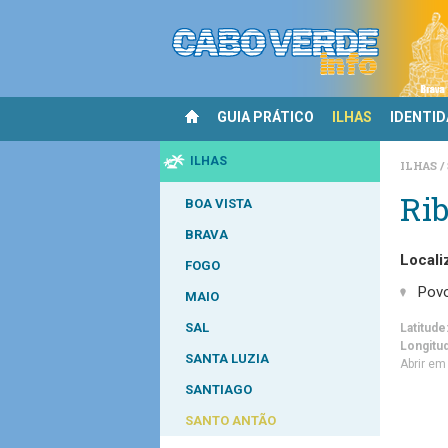
GUIA PRÁTICO
ILHAS
IDENTI
ILHAS
ILHAS
Rib
BOA VISTA
BRAVA
Locali
FOGO
Pov
MAIO
SAL
Latitude
Longitu
SANTA LUZIA
Abrir e
SANTIAGO
SANTO ANTÃO