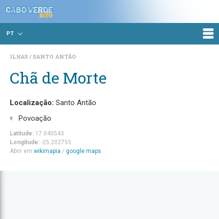
PT
ILHAS
SANTO ANTÃO
Chã de Morte
Localização:
Santo Antão
Povoação
Latitude:
17.040543
Longitude:
-25.202755
Abrir em
wikimapia
/
google maps