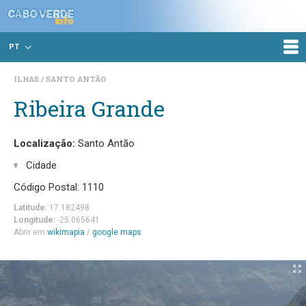
PT
ILHAS
SANTO ANTÃO
Ribeira Grande
Localização:
Santo Antão
Cidade
Código Postal: 1110
Latitude:
17.182498
Longitude:
-25.065641
Abrir em
wikimapia
/
google maps