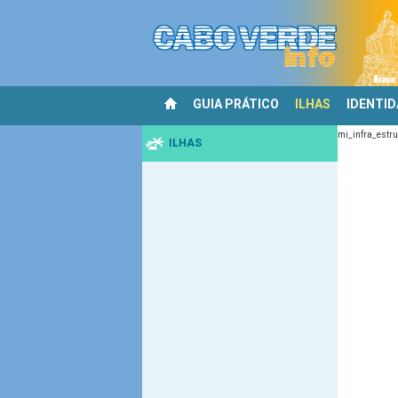
GUIA PRÁTICO
ILHAS
IDENTI
mi_infra_estr
ILHAS