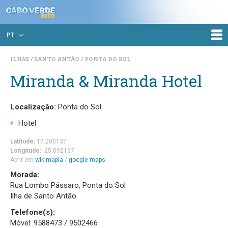
PT
ILHAS
SANTO ANTÃO
PONTA DO SOL
Miranda & Miranda Hotel
Localização:
Ponta do Sol
Hotel
Latitude:
17.200137
Longitude:
-25.092167
Abrir em
wikimapia
/
google maps
Morada:
Rua Lombo Pássaro, Ponta do Sol
Ilha de Santo Antão
Telefone(s):
Móvel: 9588473 / 9502466