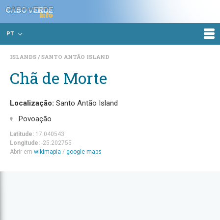
PT
ISLANDS
SANTO ANTÃO ISLAND
Chã de Morte
Localização:
Santo Antão Island
Povoação
Latitude:
17.040543
Longitude:
-25.202755
Abrir em
wikimapia
/
google maps