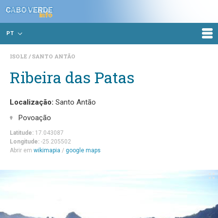
PT
ISOLE
SANTO ANTÃO
Ribeira das Patas
Localização:
Santo Antão
Povoação
Latitude:
17.043087
Longitude:
-25.205502
Abrir em
wikimapia
/
google maps