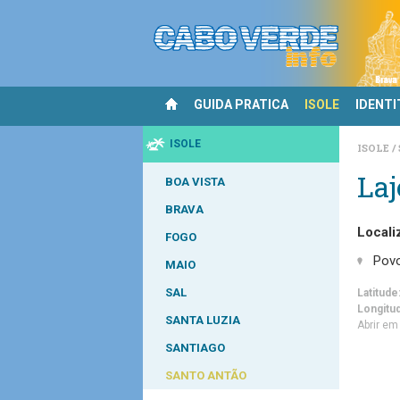
GUIDA PRATICA
ISOLE
IDENTI
ISOLE
ISOLE
La
BOA VISTA
BRAVA
Locali
FOGO
Pov
MAIO
SAL
Latitude
Longitu
SANTA LUZIA
Abrir e
SANTIAGO
SANTO ANTÃO