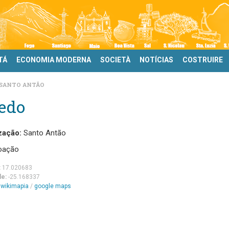
TÁ
ECONOMIA MODERNA
SOCIETÀ
NOTÍCIAS
COSTRUIRE
SANTO ANTÃO
jedo
zação:
Santo Antão
oação
:
17.020683
de:
-25.168337
m
wikimapia
/
google maps