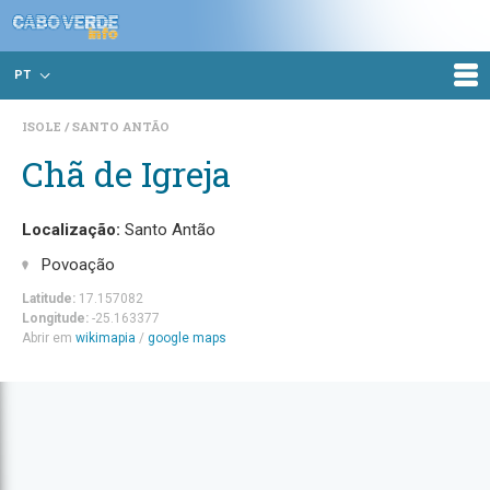
PT
ISOLE
SANTO ANTÃO
Chã de Igreja
Localização:
Santo Antão
Povoação
Latitude:
17.157082
Longitude:
-25.163377
Abrir em
wikimapia
/
google maps