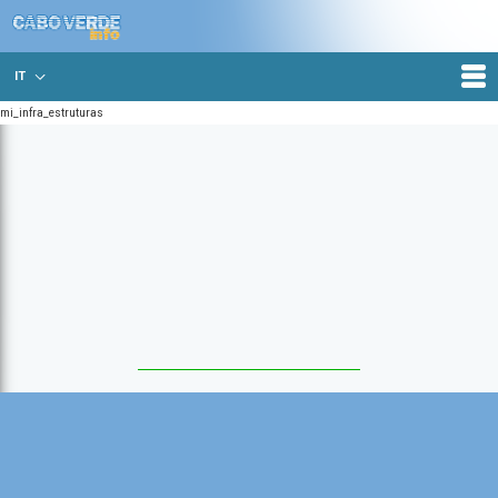
IT
mi_infra_estruturas