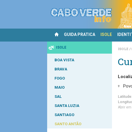
GUIDA PRATICA
ISOLE
IDENTI
ISOLE
ISOLE
Cur
BOA VISTA
BRAVA
Locali
FOGO
Pov
MAIO
SAL
Latitude
Longitu
SANTA LUZIA
Abrir e
SANTIAGO
SANTO ANTÃO