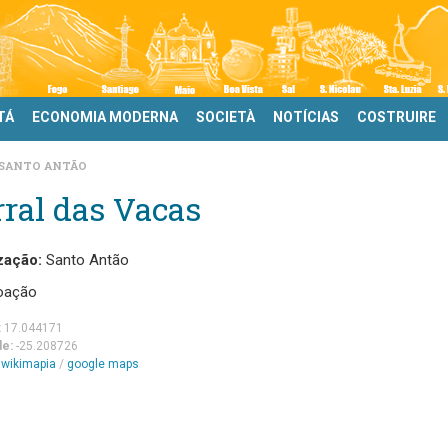
TÁ
ECONOMIA MODERNA
SOCIETÀ
NOTÍCIAS
COSTRUIRE
SANTO ANTÃO
ral das Vacas
zação:
Santo Antão
oação
:
17.044171
de:
-25.208726
m
wikimapia
/
google maps