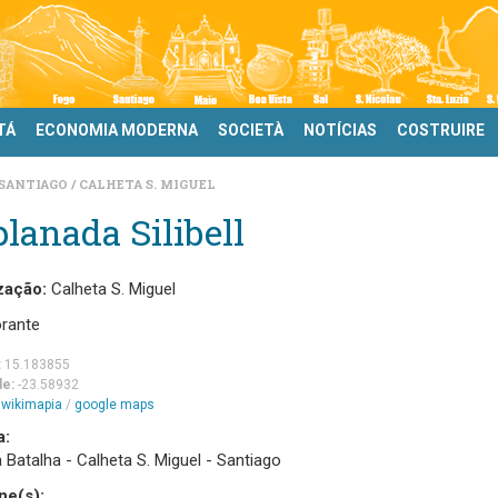
TÁ
ECONOMIA MODERNA
SOCIETÀ
NOTÍCIAS
COSTRUIRE
SANTIAGO
CALHETA S. MIGUEL
lanada Silibell
zação:
Calheta S. Miguel
orante
:
15.183855
de:
-23.58932
m
wikimapia
/
google maps
a:
Batalha - Calheta S. Miguel - Santiago
ne(s):