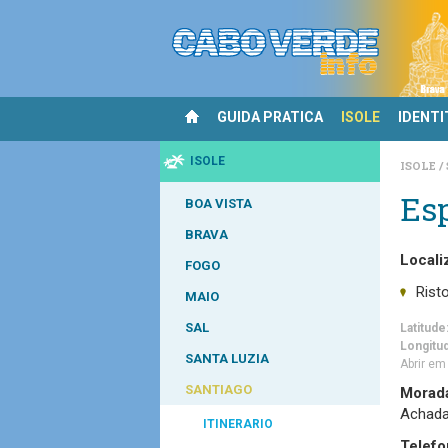
GUIDA PRATICA
ISOLE
IDENTI
ISOLE
ISOLE
Esp
BOA VISTA
BRAVA
Locali
FOGO
Rist
MAIO
SAL
Latitude
Longitu
SANTA LUZIA
Abrir e
SANTIAGO
Morad
Achada 
ITINERARIO
Telefo