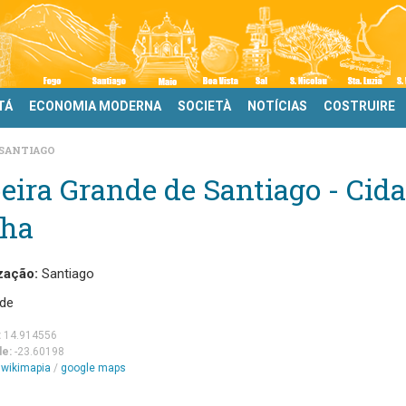
TÁ
ECONOMIA MODERNA
SOCIETÀ
NOTÍCIAS
COSTRUIRE
SANTIAGO
eira Grande de Santiago - Cid
lha
zação:
Santiago
de
:
14.914556
de:
-23.60198
m
wikimapia
/
google maps