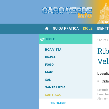
GUIDA PRATICA
ISOLE
IDENTI
ISOLE
ISOLE
Rib
BOA VISTA
BRAVA
Ve
FOGO
MAIO
Locali
SAL
Cida
SANTA LUZIA
Latitude
Longitu
SANTIAGO
Abrir e
ITINERARIO