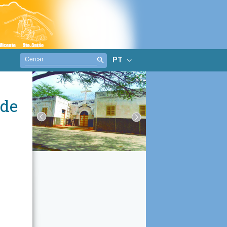
PT
ade