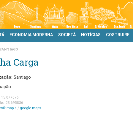
TÁ
ECONOMIA MODERNA
SOCIETÀ
NOTÍCIAS
COSTRUIRE
SANTIAGO
lha Carga
zação:
Santiago
oação
:
15.077676
de:
-23.695836
m
wikimapia
/
google maps