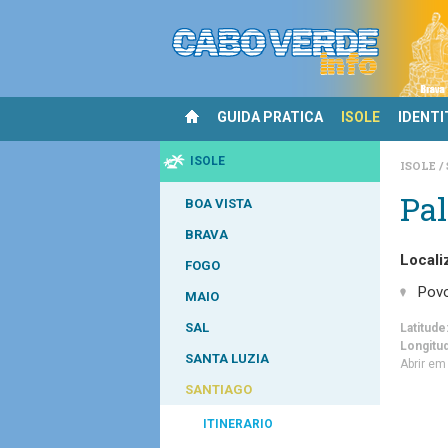
GUIDA PRATICA
ISOLE
IDENTI
ISOLE
ISOLE
Pa
BOA VISTA
BRAVA
Locali
FOGO
Pov
MAIO
SAL
Latitude
Longitu
SANTA LUZIA
Abrir e
SANTIAGO
ITINERARIO