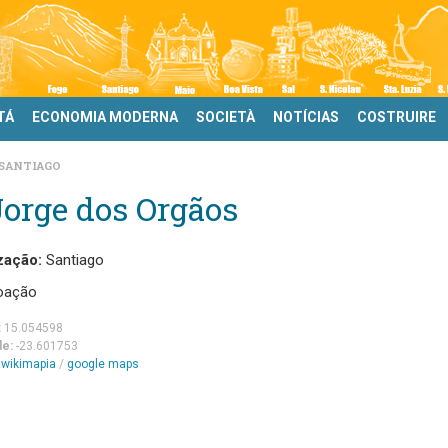
TÁ
ECONOMIA MODERNA
SOCIETÀ
NOTÍCIAS
COSTRUIRE
SANTIAGO
Jorge dos Orgãos
zação:
Santiago
oação
:
15.054598
de:
-23.601753
m
wikimapia
/
google maps