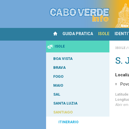
GUIDA PRATICA
ISOLE
IDENTI
ISOLE
ISOLE
S. 
BOA VISTA
BRAVA
Locali
FOGO
Pov
MAIO
SAL
Latitude
Longitu
SANTA LUZIA
Abrir e
SANTIAGO
ITINERARIO