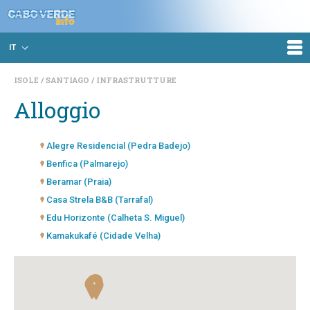
IT
ISOLE
SANTIAGO
INFRASTRUTTURE
Alloggio
Alegre Residencial (Pedra Badejo)
Benfica (Palmarejo)
Beramar (Praia)
Casa Strela B&B (Tarrafal)
Edu Horizonte (Calheta S. Miguel)
Kamakukafé (Cidade Velha)
Mille Nuits (Tarrafal)
Mira Maio (Calheta S. Miguel)
Monraci (Assomada - Sta. Catarina)
Morabeza Kriol Hostel (Achada Santo António)