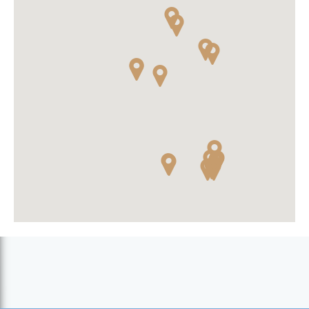
Paraíso (Praia)
Pensão Eurolines (Praia)
Pensão VIP (Praia)
Pousada Vassora (Assomada - Sta. Catarina)
Praiadise Hostel (Achada Santo António)
Real Touris (Cidade Velha)
Residencial Adega (Praia)
Residencial Cosmos (Assomada - Sta. Catarina)
Residencial La Marea B&B (Tarrafal)
Residencial Nazaré (Praia)
Residencial Rosymar (Praia)
Sol Atlântico (Praia)
Syd's Guesthouse (Praia)
Tarrafal Residence (Tarrafal)
Tatá Pensão (Tarrafal)
Villa Botânico Guesthouse (Tarrafal)
Villa São José (Pedra Badejo)