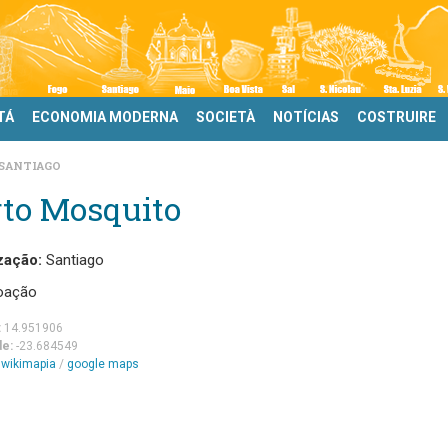
TÁ
ECONOMIA MODERNA
SOCIETÀ
NOTÍCIAS
COSTRUIRE
SANTIAGO
rto Mosquito
zação:
Santiago
oação
:
14.951906
de:
-23.684549
m
wikimapia
/
google maps