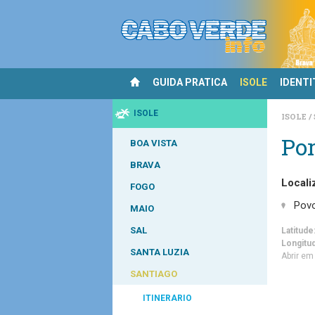
GUIDA PRATICA
ISOLE
IDENTI
ISOLE
ISOLE
Po
BOA VISTA
BRAVA
Locali
FOGO
Pov
MAIO
SAL
Latitude
Longitu
SANTA LUZIA
Abrir e
SANTIAGO
ITINERARIO