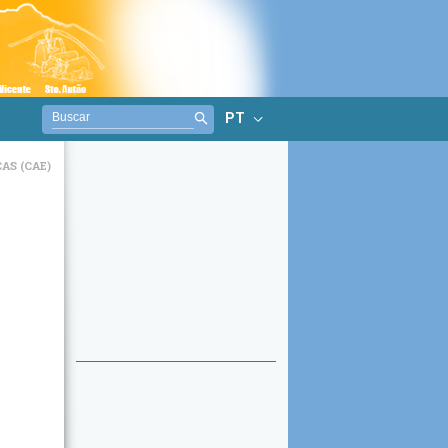
PT
AS (CAE)