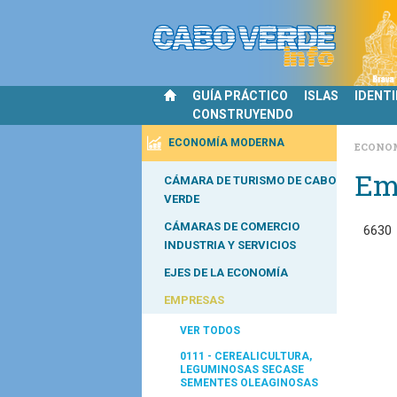
GUÍA PRÁCTICO
ISLAS
IDENT
CONSTRUYENDO
ECONOMÍA MODERNA
ECONO
Em
CÁMARA DE TURISMO DE CABO
VERDE
CÁMARAS DE COMERCIO
6630
INDUSTRIA Y SERVICIOS
EJES DE LA ECONOMÍA
EMPRESAS
VER TODOS
0111 - CEREALICULTURA,
LEGUMINOSAS SECASE
SEMENTES OLEAGINOSAS