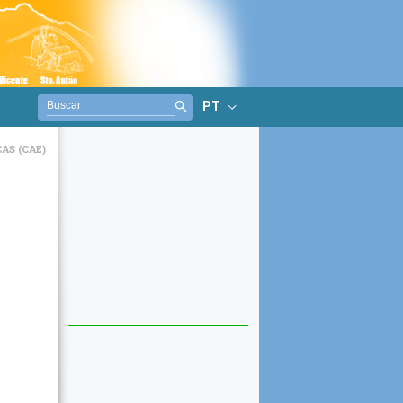
PT
AS (CAE)