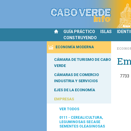
GUÍA PRÁCTICO
ISLAS
IDENT
CONSTRUYENDO
ECONOMÍA MODERNA
ECONO
Em
CÁMARA DE TURISMO DE CABO
VERDE
CÁMARAS DE COMERCIO
7733
INDUSTRIA Y SERVICIOS
EJES DE LA ECONOMÍA
EMPRESAS
VER TODOS
0111 - CEREALICULTURA,
LEGUMINOSAS SECASE
SEMENTES OLEAGINOSAS