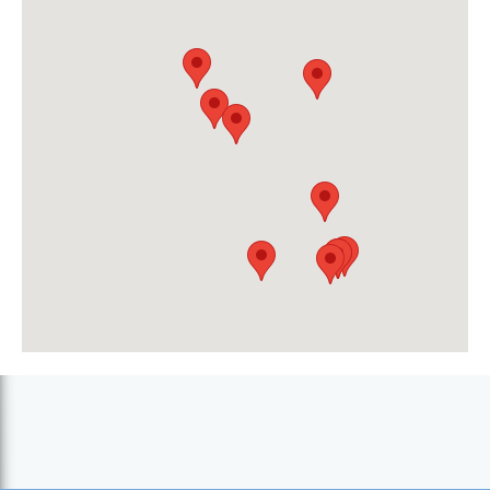
Correios - Agência Tarrafal - (Tarrafal)
Correios - Sede - (Praia)
Correios de Cabo Verde - Sede - (Praia)