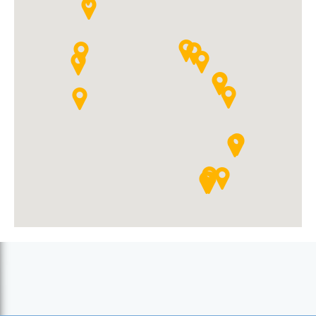
Praia de Mangue (Santa Cruz)
Praia de Portinho
Praia de Porto Fundo (Santa Cruz)
Praia de S. Francisco
Praia de São Francisco (S. Francisco)
Praia de Tarrafal (Tarrafal)
Praia Fazenda
Praia Ribeira Prata
Prainha (Praia)
Quebra Canela (Praia)