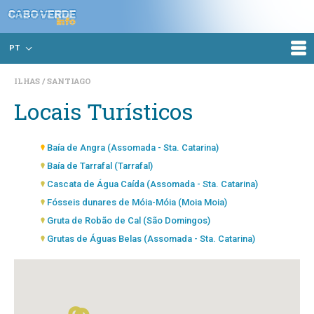
PT
ILHAS
SANTIAGO
Locais Turísticos
Baía de Angra (Assomada - Sta. Catarina)
Baía de Tarrafal (Tarrafal)
Cascata de Água Caída (Assomada - Sta. Catarina)
Fósseis dunares de Móia-Móia (Moia Moia)
Gruta de Robão de Cal (São Domingos)
Grutas de Águas Belas (Assomada - Sta. Catarina)
Miradouro de Pedra Branca (Assomada - Sta. Catarina)
Monte N'guli Lança (S. Lourenço dos Orgão)
Parque Natural da Serra da Malagueta (Assomada - Sta.
Catarina)