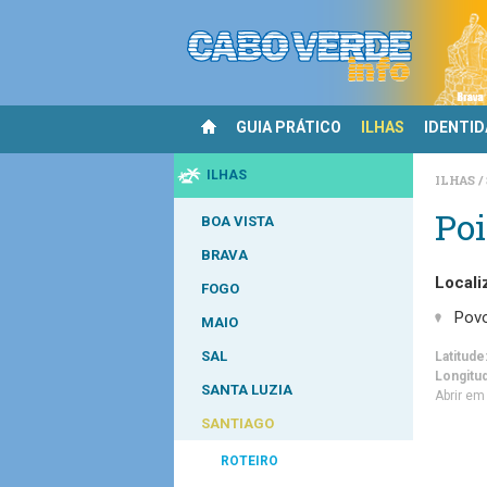
GUIA PRÁTICO
ILHAS
IDENTI
ILHAS
ILHAS
Poi
BOA VISTA
BRAVA
Locali
FOGO
Pov
MAIO
SAL
Latitude
Longitu
SANTA LUZIA
Abrir e
SANTIAGO
ROTEIRO