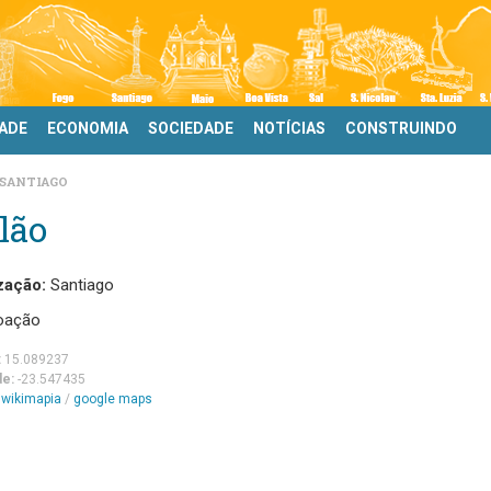
DADE
ECONOMIA
SOCIEDADE
NOTÍCIAS
CONSTRUINDO
SANTIAGO
lão
zação:
Santiago
oação
:
15.089237
de:
-23.547435
m
wikimapia
/
google maps