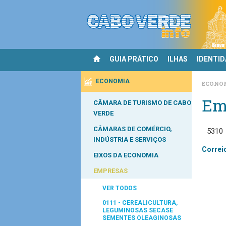
GUIA PRÁTICO
ILHAS
IDENTI
ECONOMIA
ECONO
Em
CÂMARA DE TURISMO DE CABO
VERDE
CÂMARAS DE COMÉRCIO,
5310
INDÚSTRIA E SERVIÇOS
Correi
EIXOS DA ECONOMIA
EMPRESAS
VER TODOS
0111 - CEREALICULTURA,
LEGUMINOSAS SECASE
SEMENTES OLEAGINOSAS