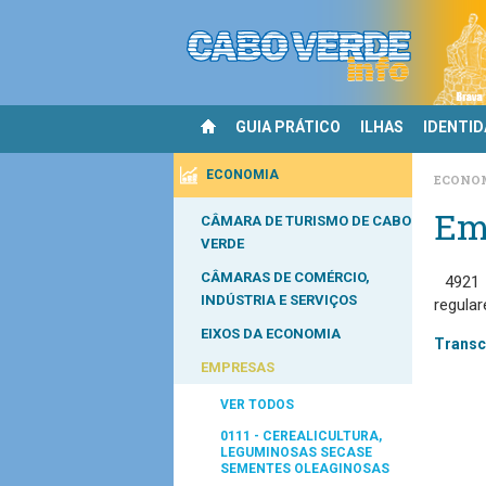
GUIA PRÁTICO
ILHAS
IDENTI
ECONOMIA
ECONO
Em
CÂMARA DE TURISMO DE CABO
VERDE
CÂMARAS DE COMÉRCIO,
4921
INDÚSTRIA E SERVIÇOS
regula
EIXOS DA ECONOMIA
Transco
EMPRESAS
VER TODOS
0111 - CEREALICULTURA,
LEGUMINOSAS SECASE
SEMENTES OLEAGINOSAS