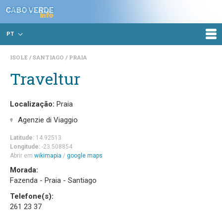
PT
ISOLE
SANTIAGO
PRAIA
Traveltur
Localização:
Praia
Agenzie di Viaggio
Latitude:
14.92513
Longitude:
-23.508854
Abrir em
wikimapia
/
google maps
Morada:
Fazenda - Praia - Santiago
Telefone(s):
261 23 37