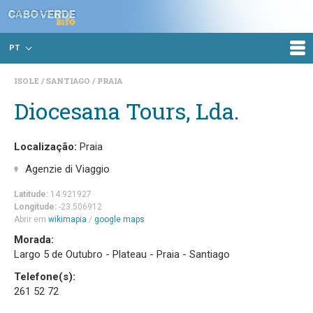
PT
ISOLE
SANTIAGO
PRAIA
Diocesana Tours, Lda.
Localização:
Praia
Agenzie di Viaggio
Latitude:
14.921927
Longitude:
-23.506912
Abrir em
wikimapia
/
google maps
Morada:
Largo 5 de Outubro - Plateau - Praia - Santiago
Telefone(s):
261 52 72