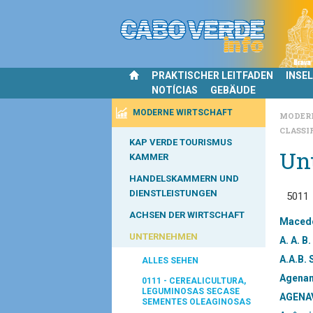
PRAKTISCHER LEITFADEN
INSE
NOTÍCIAS
GEBÄUDE
MODERNE WIRTSCHAFT
MODER
CLASSI
KAP VERDE TOURISMUS
Un
KAMMER
HANDELSKAMMERN UND
DIENSTLEISTUNGEN
5011
ACHSEN DER WIRTSCHAFT
Macedo
UNTERNEHMEN
A. A. B
A.A.B. 
ALLES SEHEN
Agenam
0111 - CEREALICULTURA,
LEGUMINOSAS SECASE
AGENAV
SEMENTES OLEAGINOSAS