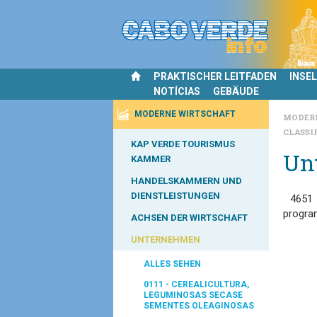
PRAKTISCHER LEITFADEN
INSE
NOTÍCIAS
GEBÄUDE
MODERNE WIRTSCHAFT
MODER
CLASSI
KAP VERDE TOURISMUS
Un
KAMMER
HANDELSKAMMERN UND
DIENSTLEISTUNGEN
4651
progra
ACHSEN DER WIRTSCHAFT
UNTERNEHMEN
ALLES SEHEN
0111 - CEREALICULTURA,
LEGUMINOSAS SECASE
SEMENTES OLEAGINOSAS