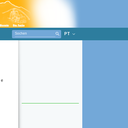
PT
 e