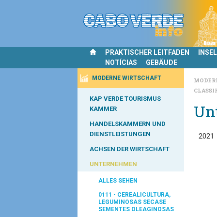
PRAKTISCHER LEITFADEN
INSE
NOTÍCIAS
GEBÄUDE
MODERNE WIRTSCHAFT
MODER
CLASSI
KAP VERDE TOURISMUS
Un
KAMMER
HANDELSKAMMERN UND
DIENSTLEISTUNGEN
2021
ACHSEN DER WIRTSCHAFT
UNTERNEHMEN
ALLES SEHEN
0111 - CEREALICULTURA,
LEGUMINOSAS SECASE
SEMENTES OLEAGINOSAS