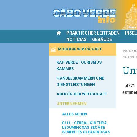
PRAKTISCHER LEITFADEN
INSE
NOTÍCIAS
GEBÄUDE
MODERNE WIRTSCHAFT
MODER
CLASSI
KAP VERDE TOURISMUS
Un
KAMMER
HANDELSKAMMERN UND
DIENSTLEISTUNGEN
4771
estabe
ACHSEN DER WIRTSCHAFT
UNTERNEHMEN
ALLES SEHEN
0111 - CEREALICULTURA,
LEGUMINOSAS SECASE
SEMENTES OLEAGINOSAS