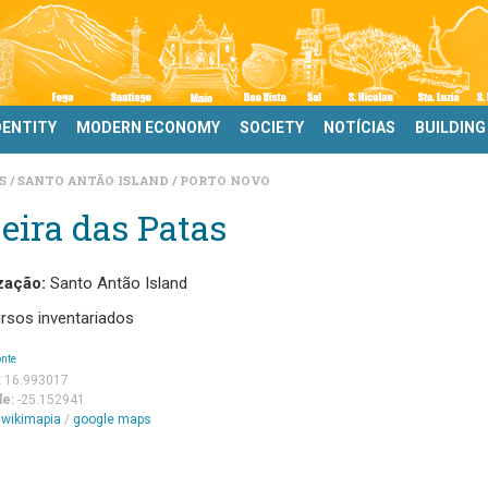
DENTITY
MODERN ECONOMY
SOCIETY
NOTÍCIAS
BUILDING
DS
SANTO ANTÃO ISLAND
PORTO NOVO
eira das Patas
zação:
Santo Antão Island
rsos inventariados
onte
:
16.993017
de:
-25.152941
m
wikimapia
/
google maps