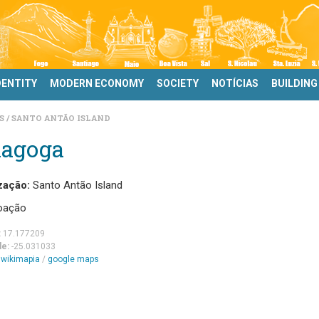
DENTITY
MODERN ECONOMY
SOCIETY
NOTÍCIAS
BUILDING
DS
SANTO ANTÃO ISLAND
nagoga
zação:
Santo Antão Island
oação
:
17.177209
de:
-25.031033
m
wikimapia
/
google maps