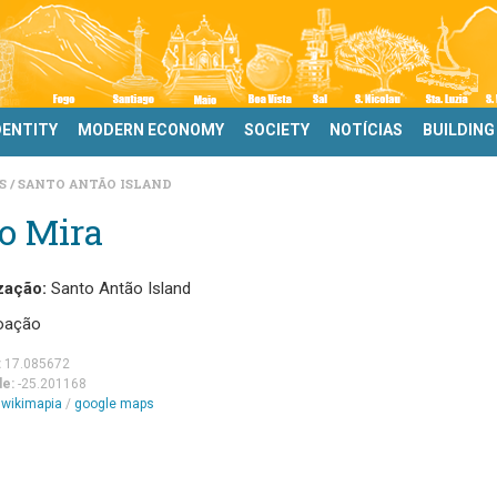
DENTITY
MODERN ECONOMY
SOCIETY
NOTÍCIAS
BUILDING
DS
SANTO ANTÃO ISLAND
o Mira
zação:
Santo Antão Island
oação
:
17.085672
de:
-25.201168
m
wikimapia
/
google maps