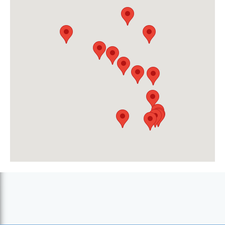
Esquadra Policial de São Domingos (São Domingos)
Posto Policial da Cidade Velha (Cidade Velha)
Posto Policial da Ribeira da Barca (Ribeira da Barca)
Posto Policial de Milho Branco (Milho Branco)
Posto Policial de Picos (Picos)
Posto Policial do Tarrafal (Tarrafal)
Posto Policial dos Orgãos (João Teves)