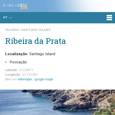
PT
ISLANDS
SANTIAGO ISLAND
Ribeira da Prata
Localização:
Santiago Island
Povoação
Latitude:
15.228871
Longitude:
-23.741455
Abrir em
wikimapia
/
google maps