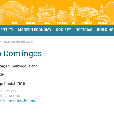
DENTITY
MODERN ECONOMY
SOCIETY
NOTÍCIAS
BUILDING
DS
SANTIAGO ISLAND
o Domingos
zação:
Santiago Island
de
go Postal: 7515
:
15.027945
de:
-23.561296
m
wikimapia
/
google maps