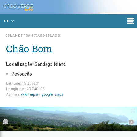
PT
ISLANDS
SANTIAGO ISLAND
Chão Bom
Localização:
Santiago Island
Povoação
Latitude:
15.258231
Longitude:
-23.740198
Abrir em
wikimapia
/
google maps