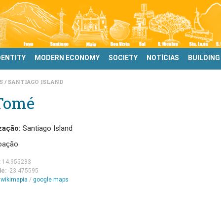
DENTITY
MODERN ECONOMY
SOCIETY
NOTÍCIAS
BUILDING
DS
SANTIAGO ISLAND
 Tomé
zação:
Santiago Island
oação
:
14.955233
de:
-23.475595
m
wikimapia
/
google maps