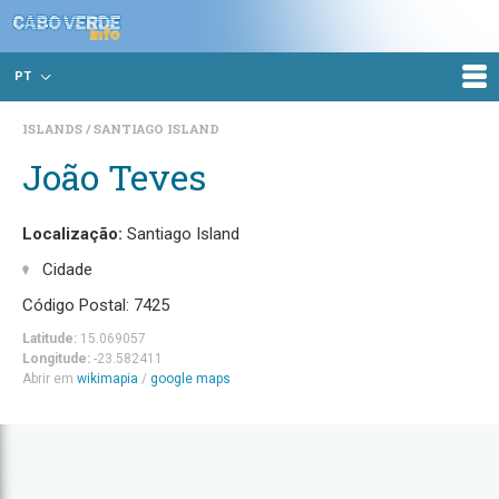
PT
ISLANDS
SANTIAGO ISLAND
João Teves
Localização:
Santiago Island
Cidade
Código Postal: 7425
Latitude:
15.069057
Longitude:
-23.582411
Abrir em
wikimapia
/
google maps