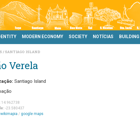
DENTITY
MODERN ECONOMY
SOCIETY
NOTÍCIAS
BUILDING
DS
SANTIAGO ISLAND
o Verela
zação:
Santiago Island
oação
:
14.962738
de:
-23.580437
m
wikimapia
/
google maps