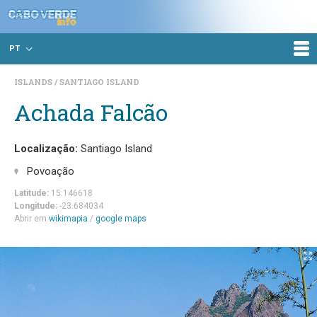
PT
ISLANDS
SANTIAGO ISLAND
Achada Falcão
Localização:
Santiago Island
Povoação
Latitude:
15.146618
Longitude:
-23.684034
Abrir em
wikimapia
/
google maps