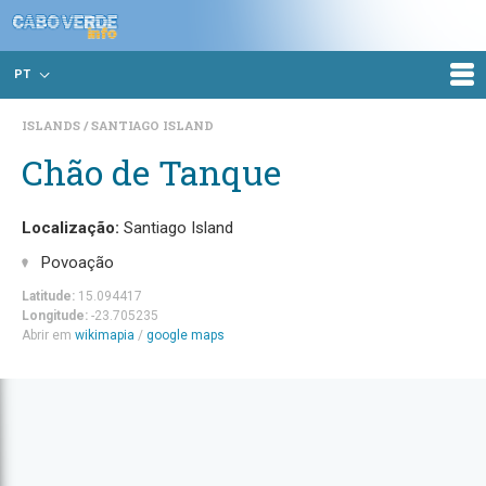
PT
ISLANDS
SANTIAGO ISLAND
Chão de Tanque
Localização:
Santiago Island
Povoação
Latitude:
15.094417
Longitude:
-23.705235
Abrir em
wikimapia
/
google maps