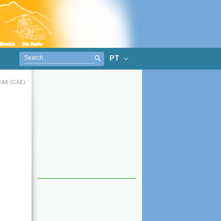
PT
AS (CAE)