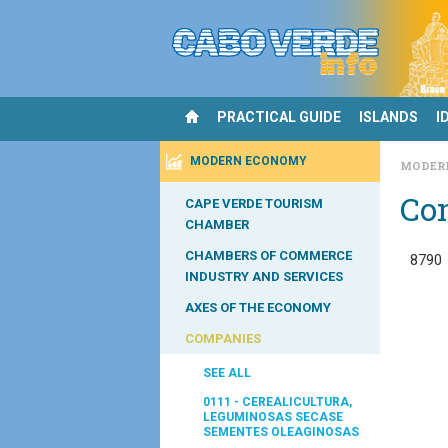
PRACTICAL GUIDE
ISLANDS
I
MODERN ECONOMY
MODER
Co
CAPE VERDE TOURISM
CHAMBER
CHAMBERS OF COMMERCE
8790
INDUSTRY AND SERVICES
AXES OF THE ECONOMY
COMPANIES
SEE ALL
0111 - CEREALICULTURA,
LEGUMINOSAS SECASE
SEMENTES OLEAGINOSAS